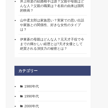
井上咲楽の結婚相手は誰？父親や母親はど
んな人？父親の職業は？名前の由来は国民
的映画？
山中柔太郎は家族思い？実家での思い出話
や家族との関係性、好きな女性のタイプ
は？
伊東蒼の母親はどんな人？元天才子役で今
までの輝かしい経歴とは?天才女優として
絶賛される演技力の秘密とは？
カテゴリー
1980年代
1990年代
2000年代