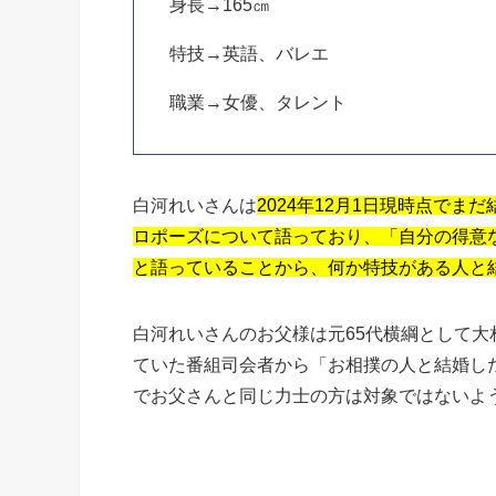
身長→165㎝
特技→英語、バレエ
職業→女優、タレント
白河れいさんは
2024年12月1日現時点で
ロポーズについて語っており、「自分の得意
と語っていることから、何か特技がある人と
白河れいさんのお父様は元65代横綱として大
ていた番組司会者から「お相撲の人と結婚し
でお父さんと同じ力士の方は対象ではないよ