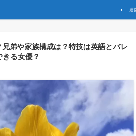
運
？兄弟や家族構成は？特技は英語とバレ
できる女優？