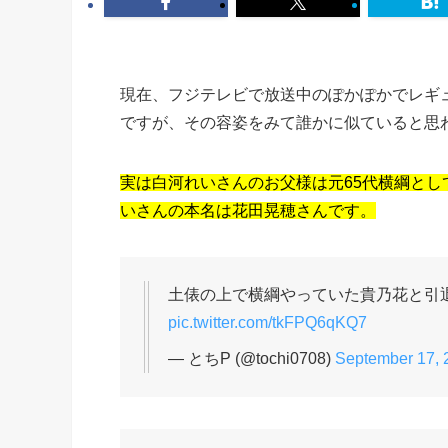
現在、フジテレビで放送中のぽかぽかでレギ
ですが、その容姿をみて誰かに似ていると思
実は白河れいさんのお父様は元65代横綱とし
いさんの本名は花田晃穂さんです。
土俵の上で横綱やっていた貴乃花と引
pic.twitter.com/tkFPQ6qKQ7
— とちP (@tochi0708)
September 17, 