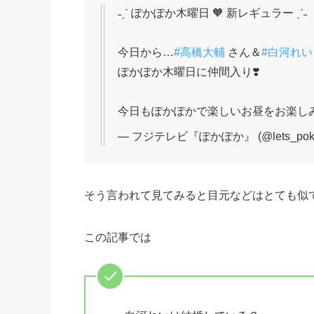
˗ˏˋ ぽかぽか木曜日 🧡 新レギュラー ˎˊ˗
今日から…
#高橋大輔
さん＆
#白河れい
ぽかぽか木曜日に仲間入り❣️
今日もぽかぽかで楽しいお昼をお楽しみ
— フジテレビ『ぽかぽか』 (@lets_poka
そう言われて見てみると目元などはとても似
この記事では